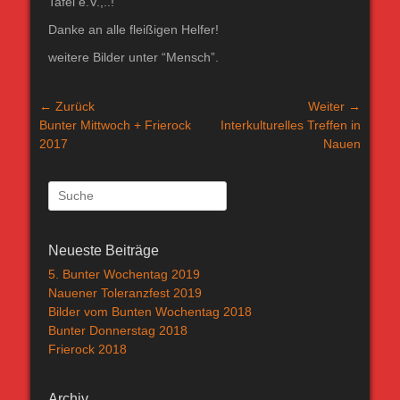
Tafel e.V.,..!
Danke an alle fleißigen Helfer!
weitere Bilder unter “Mensch”.
Beitragsnavigation
← Zurück
Weiter →
Vorheriger
Nächster
Bunter Mittwoch + Frierock
Interkulturelles Treffen in
Beitrag:
Beitrag:
2017
Nauen
Suche
nach:
Neueste Beiträge
5. Bunter Wochentag 2019
Nauener Toleranzfest 2019
Bilder vom Bunten Wochentag 2018
Bunter Donnerstag 2018
Frierock 2018
Archiv