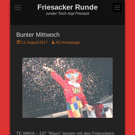
Friesacker Runde
runder Tisch Asyl Friesack
Bunter Mittwoch
Posted
Autor
13. August 2017
AG Homepage
on
TE WAKA – 137 “Maori” tanzen mit den Frierockern