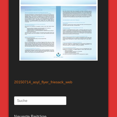
20150714_asyl_flyer_friesack_web
Suche
nach:
Neueste Beiträge